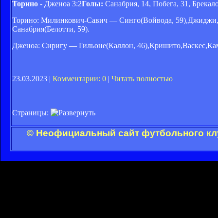
Торино -
Дженоа 3:2
Голы:
Санабрия, 14, Побега, 31, Брекало
Торино: Милинкович-Савич — Синго(Войвода, 59),Джиджи,
Санабрия(Белотти, 59).
Дженоа: Сиригу — Гильоне(Каллон, 46),Кришито,Васкес,Кам
23.03.2023 |
Комментарии: 0
|
Читать полностью
Страницы:
© Неофициальный сайт футбольного клу