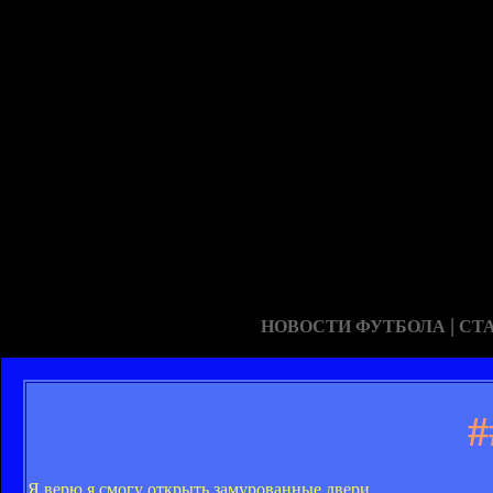
|
НОВОСТИ ФУТБОЛА
СТ
#
Я верю я смогу открыть замурованные двери