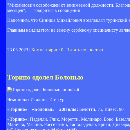
"Михайлович освобожден от занимаемой должности. Благода
месяцев", — говорится в сообщении.
Напомним, что Синиша Михайлович возглавлял туринский клу
Главным кандидатом на замену сербскому специалисту явля
23.03.2023 |
Комментарии: 0
|
Читать полностью
Торино одолел Болонью
torinofc.it
Чемпионат Италии. 14-й тур
«Торино» – «Болонья» – 2:0
Голы:
Белотти, 75, Вивес, 90
«Торино»:
Паделли, Глик, Моретти, Молинаро, Бово, Базелли,
Майетта, Масина, Россеттини, Гастальделло, Бриги, Диавара
63).Предупреждение: Майетта (64)